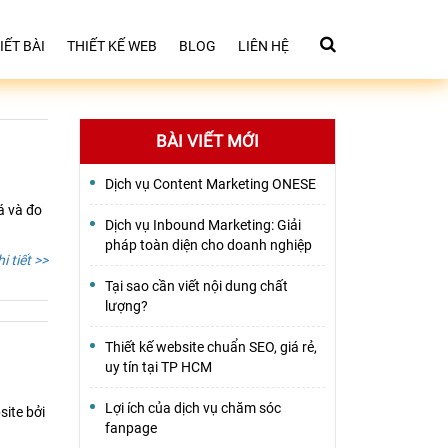
IẾT BÀI
THIẾT KẾ WEB
BLOG
LIÊN HỆ
BÀI VIẾT MỚI
Dịch vụ Content Marketing ONESE
á và đo
Dịch vụ Inbound Marketing: Giải
pháp toàn diện cho doanh nghiệp
i tiết >>
Tại sao cần viết nội dung chất
lượng?
Thiết kế website chuẩn SEO, giá rẻ,
uy tín tại TP HCM
Lợi ích của dịch vụ chăm sóc
site bởi
fanpage