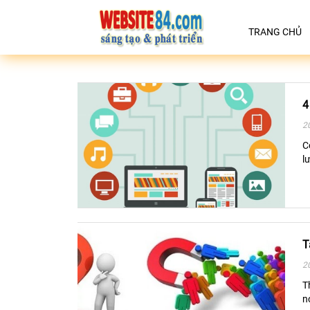
TRANG CHỦ
4
2
C
l
T
2
T
n