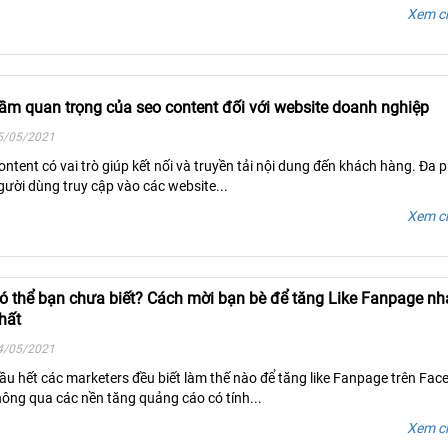
Xem ch
ầm quan trọng của seo content đối với website doanh nghiệp
5/05/2021
ontent có vai trò giúp kết nối và truyền tải nội dung đến khách hàng. Đa 
gười dùng truy cập vào các website...
Xem ch
ó thể bạn chưa biết? Cách mời bạn bè để tăng Like Fanpage n
hất
4/05/2021
ầu hết các marketers đều biết làm thế nào để tăng like Fanpage trên Fa
hông qua các nền tăng quảng cáo có tính...
Xem ch