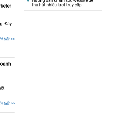
Hướng dẫn chăm sóc website để
thu hút nhiều lượt truy cập
keter
ng. Đây
i tiết >>
doanh
hết
i tiết >>