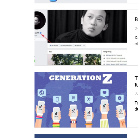
B
2
​
c
T
t
2
T
d