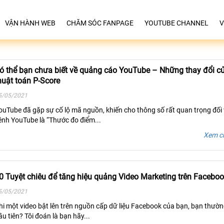
VẬN HÀNH WEB
CHĂM SÓC FANPAGE
YOUTUBE CHANNEL
V
ó thể bạn chưa biết về quảng cáo YouTube – Những thay đổi c
huật toán P-Score
5/05/2021
ouTube đã gặp sự cố lộ mã nguồn, khiến cho thông số rất quan trọng đối 
ênh YouTube là “Thước đo điểm...
Xem ch
0 Tuyệt chiêu để tăng hiệu quảng Video Marketing trên Facebo
5/05/2021
hi một video bật lên trên nguồn cấp dữ liệu Facebook của bạn, bạn thườn
ầu tiên? Tôi đoán là bạn hãy...