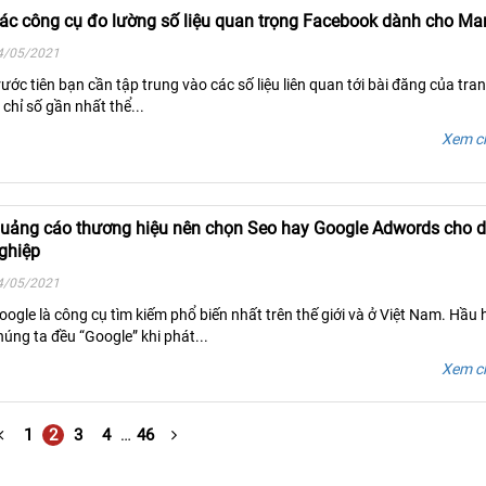
ác công cụ đo lường số liệu quan trọng Facebook dành cho Mar
4/05/2021
rước tiên bạn cần tập trung vào các số liệu liên quan tới bài đăng của tra
à chỉ số gần nhất thể...
Xem ch
uảng cáo thương hiệu nên chọn Seo hay Google Adwords cho 
ghiệp
4/05/2021
oogle là công cụ tìm kiếm phổ biến nhất trên thế giới và ở Việt Nam. Hầu 
húng ta đều “Google” khi phát...
Xem ch
1
2
3
4
…
46