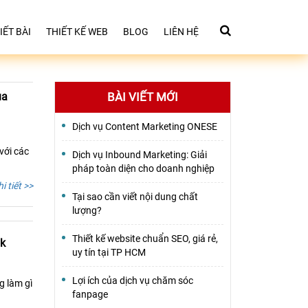
IẾT BÀI
THIẾT KẾ WEB
BLOG
LIÊN HỆ
ủa
BÀI VIẾT MỚI
Dịch vụ Content Marketing ONESE
với các
Dịch vụ Inbound Marketing: Giải
pháp toàn diện cho doanh nghiệp
i tiết >>
Tại sao cần viết nội dung chất
lượng?
Thiết kế website chuẩn SEO, giá rẻ,
ok
uy tín tại TP HCM
Lợi ích của dịch vụ chăm sóc
g làm gì
fanpage