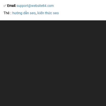
✅
Email:
support@website84.com
Thẻ :
hướng dẫn seo
,
kiến thức seo