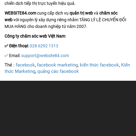
chiến dịch tiếp thị trực tuyến hiệu quả.
WEBSITE84.com
cung cấp dịch vụ
quản trị web
và
chăm sóc
web
với nguyên lý xây dựng riêng nhằm TĂNG LỶ LỆ CHUYỂN ĐỔI
MUA HÀNG cho doanh nghiệp từ năm 2007.
Công ty chăm sóc web Việt Nam
✅ Điện thoại
:
028 6292 1313
✅ Email:
support@website84.com
Thẻ :
facebook
,
facebook marketing
,
kiến thức facebook
,
Kiến
thức Marketing
,
quảng cáo facebook